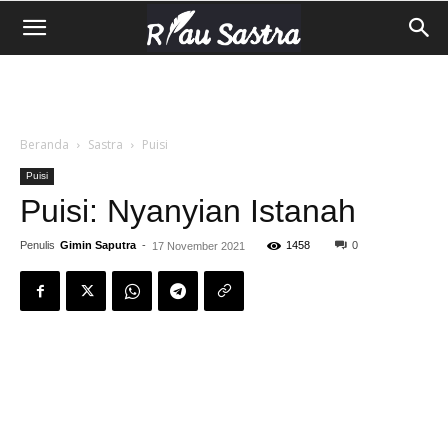
Beranda
Sastra
Puisi
Puisi
Puisi: Nyanyian Istanah
Penulis
Gimin Saputra
-
1458
0
17 November 2021