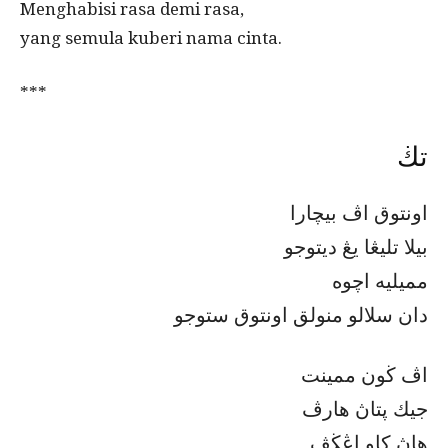
Menghabisi rasa demi rasa,
yang semula kuberi nama cinta.
***
تڬ
اونتوق اڤ بيچارا
بيلا تليڠا يڠ ديتوجو
مميليه اچوه
دان سلالو منولق اونتوق ستوجو
اڤ ڬون ممينت
جيك ڽتاڽ هارڤ
هاڽ كاو اڠڬڤ