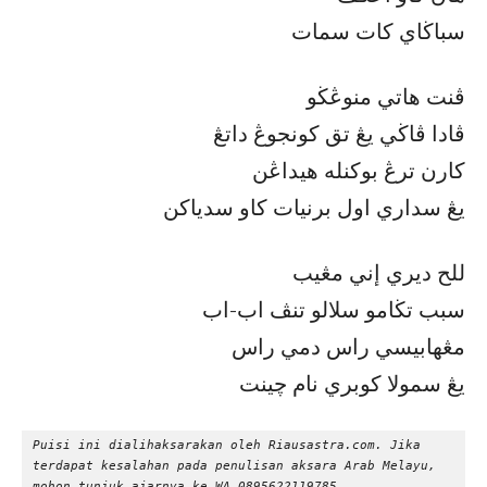
سباڬاي كات سمات
ڤنت هاتي منوڠڬو
ڤادا ڤاڬي يڠ تق كونجوڠ داتڠ
كارن ترڠ بوكنله هيداڠن
يڠ سداري اول برنيات كاو سدياكن
للح ديري إني مڠيب
سبب تڬامو سلالو تنڤ اب-اب
مڠهابيسي راس دمي راس
يڠ سمولا كوبري نام چينت
Puisi ini dialihaksarakan oleh Riausastra.com. Jika 
terdapat kesalahan pada penulisan aksara Arab Melayu, 
mohon tunjuk ajarnya ke WA 0895622119785