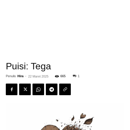
Puisi: Tega
Penulis
Hira
-
665
1
22 Maret 2025