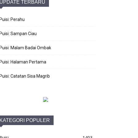
UPDATE TERBARU
Puisi: Perahu
Puisi: Sampan Ciau
Puisi: Malam Badai Ombak
Puisi: Halaman Pertama
Puisi: Catatan Sisa Magrib
KATEGORI POPULER
Puisi
1403