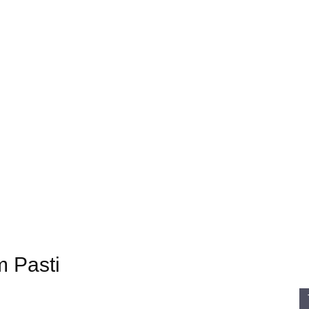
Sastra
m Pasti