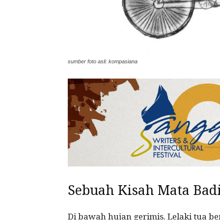
sumber foto asli: kompasiana
Sebuah Kisah Mata Bad
Di bawah hujan gerimis. Lelaki tua b