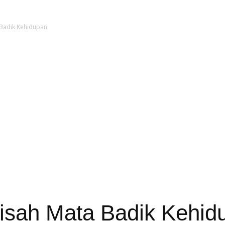
Sastra
 Badik Kehidupan
Kisah Mata Badik Kehid