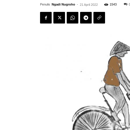
Penulis
Ngadi Nugroho
-
1543
21 April 2022