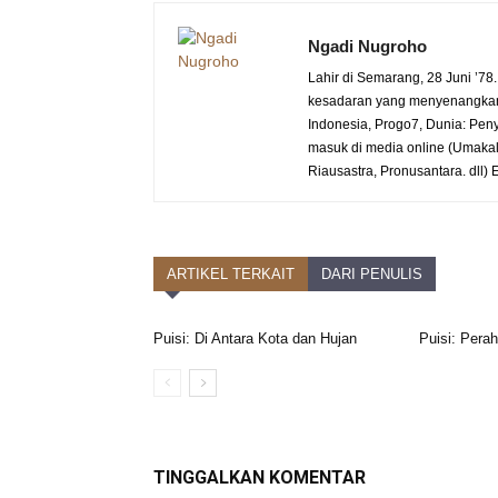
Ngadi Nugroho
Lahir di Semarang, 28 Juni ’78
kesadaran yang menyenangkan
Indonesia, Progo7, Dunia: Pen
masuk di media online (Umakal
Riausastra, Pronusantara. dll
ARTIKEL TERKAIT
DARI PENULIS
Puisi: Di Antara Kota dan Hujan
Puisi: Pera
TINGGALKAN KOMENTAR