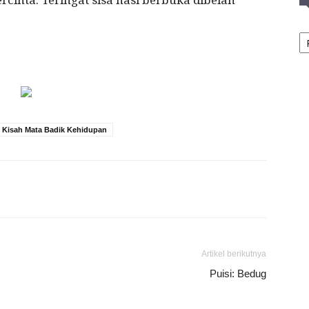
ercinta. Teringat sisa nasi berbuka dibelah
A
 Kisah Mata Badik Kehidupan
Artikel berikutnya
Puisi: Bedug