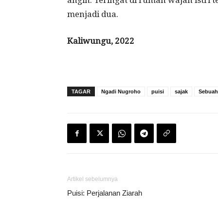
angin. Teringat di rumah wajah istri t
menjadi dua.
Kaliwungu, 2022
TAGAR
Ngadi Nugroho
puisi
sajak
Sebuah
Artikel sebelumnya
Puisi: Perjalanan Ziarah