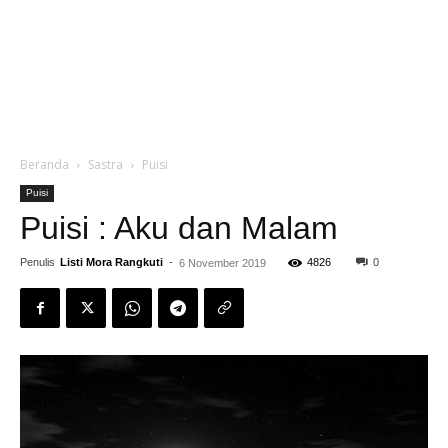
Beranda
Sastra
Puisi
Puisi
Puisi : Aku dan Malam
Penulis
Listi Mora Rangkuti
-
4826
0
6 November 2019